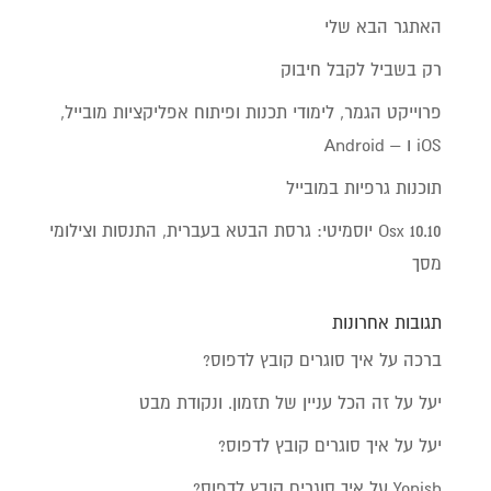
האתגר הבא שלי
רק בשביל לקבל חיבוק
פרוייקט הגמר, לימודי תכנות ופיתוח אפליקציות מובייל,
iOS ו – Android
תוכנות גרפיות במובייל
Osx 10.10 יוסמיטי: גרסת הבטא בעברית, התנסות וצילומי
מסך
תגובות אחרונות
ברכה
על
איך סוגרים קובץ לדפוס?
יעל
על
זה הכל עניין של תזמון. ונקודת מבט
יעל
על
איך סוגרים קובץ לדפוס?
Yonish
על
איך סוגרים קובץ לדפוס?