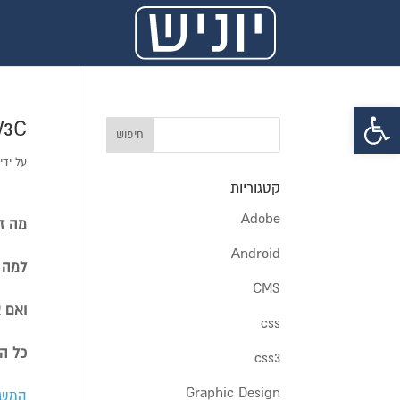
פתח סרגל נגישות
W3C. תקן דפי הא
על ידי
קטגוריות
Adobe
מה זה
Android
למה צ
CMS
ואם 
css
כל ה
css3
Graphic Design
המש