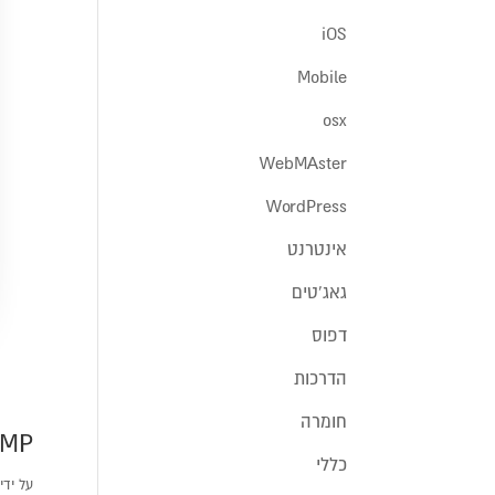
iOS
Mobile
osx
WebMAster
WordPress
אינטרנט
גאג'טים
דפוס
הדרכות
חומרה
MAMP: שרת אמ
כללי
על ידי