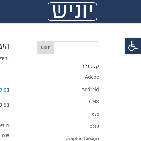
פתח סרגל נגישות
העתי
על ידי
קטגוריות
Adobe
Android
ב
פוס
CMS
בפוסט שלפניכם
css
css3
Graphic Design