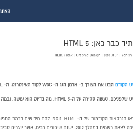
האתר ש
ד כבר כאן: HTML 5
Yonish
|
יונ 8, 2010
|
Graphic Design
|
אפס תגובות
ט הקודם
הבנו את הצורך ב- ארגון הגג ה- W3C לקוד האינטרנט, ה- HTML.
, נעשה סקירה על ה-HTML 5, מה בדיוק הוא עושה, ובמה הוא משופר מהגירסאות הקודמות של השפה.
כשיצאו הגרסאות הקודמות של ה- HTML ,נוספו לה
שצריכה לצאת רשמית במהלך 2012, ישנם שיפורים רבים, א