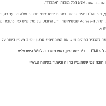
הם בבראוזר,
אלא הכל מובנה. "אמבדד".
בנוסף, ב HTML 5 יהיה שימוש בתגיות "סמנטיות" חדשות שלה היו ע
(לדוג' תגית ה-Adress שבשימושה יודע הרובוט של גוגל שיש כאן
4.
ה להכביר במילים שיש את המומחים?? סרטון יוטיוב מעניין ביותר על ה- TML 5
ש משרד ה-W3C הישראלי!!
 חובה למי שמתעניין בהווה ובעתיד בפיתוח WEB!!