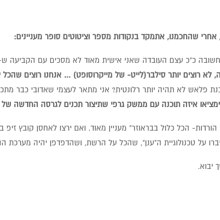
 אחרי שהחכמנו, אתמקד בנקודות מספר וציטוטים סופר מעניינים:
חשובה כ"כ עצם העובדה שאני אישית מאוד לא מסכים עם הקביעה ש-
ה, לא רוצים יותר סילבר(לייט- של מייקרוסופט) … אנחנו רוצים שהכל י
ת פלאש לא תהיה יותר רלונטית? אני מתאר לעצמי שאדובי כבר מתכוננים
מציאו איזה תוכנה עם ממשק גרפי שתיצור תכנים לגרסה החדשה של ה- ML
הורדות- הכל כלול בבראוזר" מעניין מאוד. ואם ירצו לאחסן קובץ זיפ ב
רו על טכנולוגיית ה"ענן", שהכל על הרשת, ושהדפדפן יהיה מערכת ההפ
יבוא.