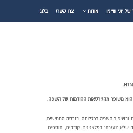
ל יוני שיינין
אודות
צרו קשר!
בלוג
ם חידושים ברמת התגיות ובשיפור השפה בכללותה. בגרסה החמישית,
שר יוצרים סביבה שלא "נעזרת" בפלאגינים, קודקים, ותוספים