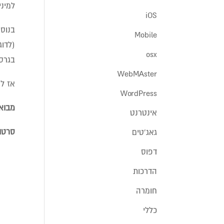
למיני
iOS
Mobile
osx
בגרסה 
WebMAster
אז למ
WordPress
מבוא ל-HTML5 – ד"ר ישע סיון, רא
אינטרנט
סרטון
גאג'טים
דפוס
הדרכות
חומרה
כללי