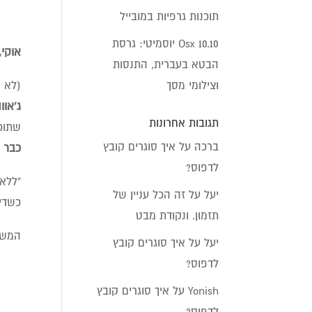
תוכנות גרפיות במובייל
Osx 10.10 יוסמיטי: גרסת
אוקי,
הבטא בעברית, התנסות
(לא 
וצילומי מסך
ג'אוו
תגובות אחרונות
שתוכנ
ברכה
על
איך סוגרים קובץ
כבר י
לדפוס?
"ללא 
יעל
על
זה הכל עניין של
כשדיב
תזמון. ונקודת מבט
המשך 
יעל
על
איך סוגרים קובץ
לדפוס?
Yonish
על
איך סוגרים קובץ
לדפוס?