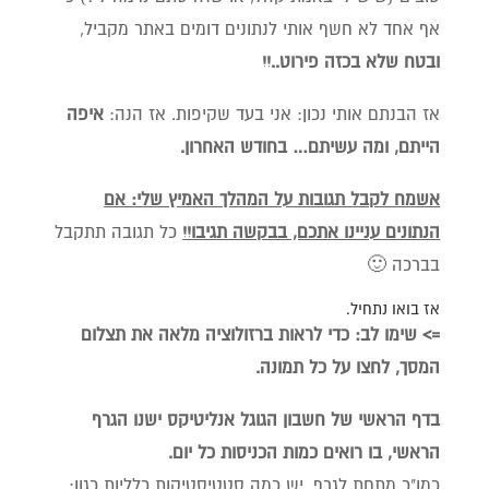
אף אחד לא חשף אותי לנתונים דומים באתר מקביל,
ובטח שלא בכזה פירוט..!!
אז הבנתם אותי נכון: אני בעד שקיפות. אז הנה:
איפה
הייתם, ומה עשיתם… בחודש האחרון.
אשמח לקבל תגובות על המהלך האמיץ שלי: אם
הנתונים עניינו אתכם, בבקשה תגיבו!!
כל תגובה תתקבל
בברכה 🙂
אז בואו נתחיל.
=> שימו לב: כדי לראות ברזולוציה מלאה את תצלום
המסך, לחצו על כל תמונה.
בדף הראשי של חשבון הגוגל אנליטיקס ישנו הגרף
הראשי, בו רואים כמות הכניסות כל יום.
כמו"כ מתחת לגרף, יש כמה סטטיסטיקות כלליות כגון: