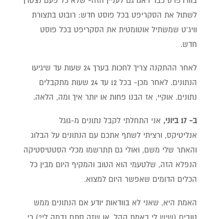
בוורדפרס כבר דאגו גם לעניין הזה- שלא כל פעם נצטרך
לשתול את הסקריפט בכל פוסט חדש: רובוט בתצורת
וויג'ט שמשתיל אוטומטית את הסקריפט בכל פוסט
חדש.
לאחר ההתקנה צריך לחכות בערך 24 שעות עד שיגיעו
הנתונים. לאחר מכן- בכל 12 עד 24 שעות מתקבלים
נתונים. אוקיי, אז הבנו פחות או יותר איך ומה, הלאה.
ב- 17 ביוני,
אני התחלתי לקבל נתונים מ-גוגל
אנליטיקס, ורציתי לשתף אתכם עם הנתונים על הבלוג
והאתר שלי משם, ואולי גם תתרשמו מכלי הסטטיסטיקה
הנפלא הזה, שלטעמי הוא הטוב והמקיף היום מבין כל
הכלים הדומים שאפשר היום למצוא.
האמת היא, שאני לא בוודאות יודע אם הנתונים ממש
טובים (שיש לי באמת קהל, או שזה סתם נדמה לי?) כי