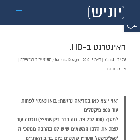
פתח סרגל נגישות
האינטרנט ב-HD.
על ידי
Yonish
|
דצמ 7, 2010
|
Graphic Design
,
מושגי יסוד בגרפיקה
|
אפס תגובות
"אני יוצא כאן בקריאה נרגשת: בואו נאמץ לפחות
עוד 200 פיקסלים
למסך: (100 לכל צד, מה כבר ביקשתי??) ונכסה עוד
קצת את הלבן המשמים שיש לנו בהרבה ממסכי ה-
"960"פיקסל שעדיין שולטים כיום ברוב האתרים