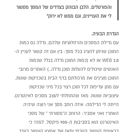
והפורטלים. הלבן הבוהק בצדדים של המסך מסנוור
לי את העניינים, וגם ממש לא ירוק"
הגדרת הבעיה.
עם גדילת המסכים והרזולוציות שלהם, גדלה גם כמות
התוכן שניתן להציג בכל מסך: בין אם זה קשור לעניין ה-
WEB 2.0 או לא (כמות התוכן גדלה בגלל שכמות
האנשים שיכולים להעלות תוכן גדלה..) האתרים מרובי
התוכן מציגים את מרכולתם בדף הבית בטכניקות שונות,
עם מתן עדיפות לכל תוכן רצוי בכל מיני טכניקות
עיצוביות שונות. מאז שהתחלתי לעצב מסכים לאינטרנט,
הייתה לי הדילמה: איזה רוחב מסך אני רוצה שיהיה
האתר? ואני אסביר: הרוחב ה"מסורתי " של מסכי
האינטרנט הוא בסביבות ה-900 פיקסל. למה? כי
בראשית העשור הנוכחי ומאז ועד אמצע העשור בערך,