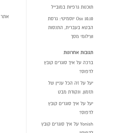
תוכנות גרפיות במובייל
אתר זו עוש
Osx 10.10 יוסמיטי: גרסת
הבטא בעברית, התנסות
וצילומי מסך
תגובות אחרונות
ברכה
על
איך סוגרים קובץ
לדפוס?
יעל
על
זה הכל עניין של
תזמון. ונקודת מבט
יעל
על
איך סוגרים קובץ
לדפוס?
Yonish
על
איך סוגרים קובץ
לדפוס?