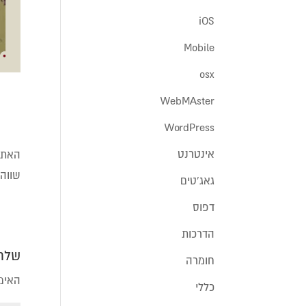
iOS
Mobile
osx
WebMAster
WordPress
אינטרנט
האתר
שווה 
גאג'טים
דפוס
הדרכות
שלחו
חומרה
האימי
כללי