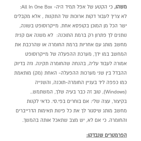
משהו,
כי הקטע של אפל תמיד היה- All In One Box:
לא צריך לעבור דקות ארוכות של התקנות , אלא מקבלים
ישר הכל מן המוכן בקופסא אחת. מייקרוסופט בשונה,
נותנים לך פתרון רק ברמת התוכנה: לא משנה אם קנית
מחשב מותג עם אחריות ברמת החומרה או שהרכבת את
המחשב במו ידך, מערכת ההפעלה של מייקרוסופט
אמורה לעבוד עליה, בהנחה שהחומרה תקינה. וזה בדיוק
ההבדל בין שני מערכות ההפעלה- האחת (מק) מותאמת
כמו כפפה ליד בעניין החומרה-תוכנה, והשנייה
(Windows), טוב זה כבר בעיה שלך, המשתמש..
בקיצור, עצה שלי: אם בוחרים בפי.סי. כדאי לקנות
מחשב מותג שיסגור לך את כל פינות תאימות הדרייברים
והחומרה. כי אם לא, יש מצב שתאכל אותה בהמשך.
הפרמטרים שנבדקו: