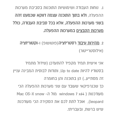
1. נוחות העבודה ושימושיות התוכנות בסביבת מערכות
ההפעלה,
ו
לא בתוך התוכנה עצמה דווקא שכמעט זהה
בשני מערכות ההפעלה, אלא בכל סביבת העבודה, כולל
מערכות הקבצים
במערכות ההפעלה.
2.
מהירות עיבוד
רסטריזציה
(פוטושופ) ו-
וקטוריזציה
(אילוסטרייטור)
אני אישית תמיד מקפיד להתעדכן (שידול מתמיד
בסטודיו להיות Up to date, ותודות לבוסית המבינה עניין
זה מסתייע..) הן בתוכנה והן בחומרה
כך שכגרפיקאי שעובד עם שני מערכות ההפעלה הכי
מעודכנות ( windows 7 x64 מול ה- Mac OS-X snow
leopard), אוכל לתת לכם את הסקירה הכי מעודכנת
שיש ברשת, ובעברית!.