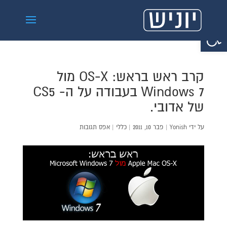
פתח סרגל נגישות
קרב ראש בראש: OS-X מול
Windows 7 בעבודה על ה- CS5
של אדובי.
על ידי
Yonish
|
פבר 10, 2011
|
כללי
|
אפס תגובות