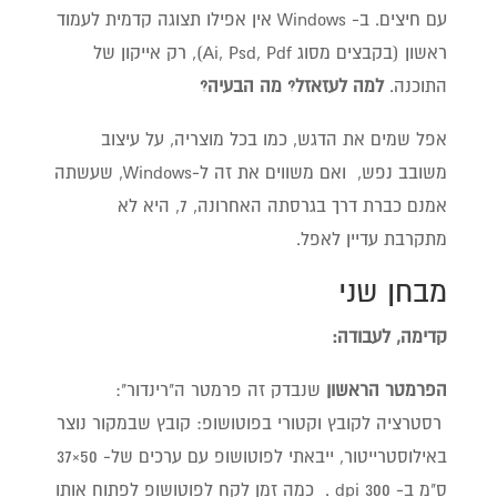
עם חיצים. ב- Windows אין אפילו תצוגה קדמית לעמוד
ראשון (בקבצים מסוג Ai, Psd, Pdf), רק אייקון של
התוכנה.
למה לעזאזל? מה הבעיה?
אפל שמים את הדגש, כמו בכל מוצריה, על עיצוב
משובב נפש, ואם משווים את זה ל-Windows, שעשתה
אמנם כברת דרך בגרסתה האחרונה, 7, היא לא
מתקרבת עדיין לאפל.
מבחן שני
קדימה, לעבודה:
הפרמטר הראשון
שנבדק זה פרמטר ה"רינדור":
רסטרציה לקובץ וקטורי בפוטושופ: קובץ שבמקור נוצר
באילוסטרייטור, ייבאתי לפוטושופ עם ערכים של- 50×37
ס"מ ב- 300 dpi . כמה זמן לקח לפוטושופ לפתוח אותו