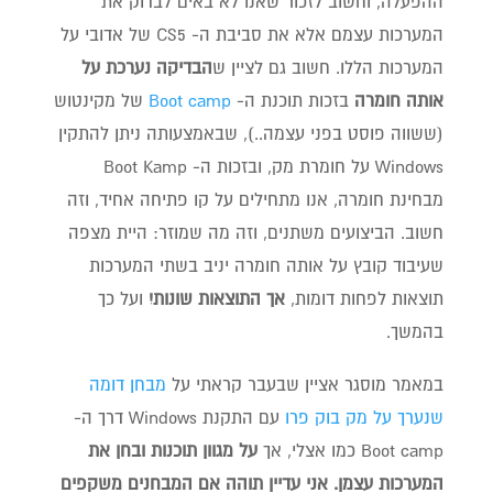
ההפעלה, וחשוב לזכור שאנו לא באים לבדוק את
המערכות עצמם אלא את סביבת ה- CS5 של אדובי על
המערכות הללו. חשוב גם לציין ש
הבדיקה נערכת על
אותה חומרה
בזכות תוכנת ה-
Boot camp
של מקינטוש
(ששווה פוסט בפני עצמה..), שבאמצעותה ניתן להתקין
Windows על חומרת מק, ובזכות ה- Boot Kamp
מבחינת חומרה, אנו מתחילים על קו פתיחה אחיד, וזה
חשוב. הביצועים משתנים, וזה מה שמוזר: היית מצפה
שעיבוד קובץ על אותה חומרה יניב בשתי המערכות
תוצאות לפחות דומות,
אך התוצאות שונות!
ועל כך
בהמשך.
במאמר מוסגר אציין שבעבר קראתי על
מבחן דומה
שנערך על מק בוק פרו
עם התקנת Windows דרך ה-
Boot camp כמו אצלי, אך
על מגוון תוכנות ובחן את
המערכות עצמן.
אני עדיין תוהה אם המבחנים משקפים