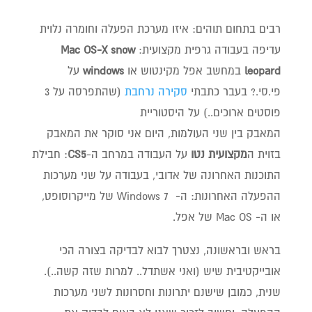
רבים בתחום תוהים: איזו מערכת הפעלה וחומרה נלוית
עדיפה בעבודה גרפית מקצועית:
Mac OS-X snow
leopard
במחשב אפל מקינטוש או
windows
על
פי.סי.? בעבר כתבתי
סקירה נרחבת
(שהתפרסה על 3
פוסטים ארוכים..) על היסטוריית
המאבק בין שני העולמות, היום אני סוקר את המאבק
בזוית ה
מקצועית נטו
על העבודה במרחב ה-
CS5
: חבילת
התוכנות האחרונה של אדובי, בעבודה על שני מערכות
ההפעלה האחרונות: ה- Windows 7 של מייקרוסופט,
או ה- Mac OS של אפל.
בראש ובראשונה, נצטרך לבוא לבדיקה בצורה הכי
אובייקטיבית שיש (ואני אשתדל.. למרות שזה קשה..).
שנית, כמובן שישנם יתרונות וחסרונות לשני מערכות