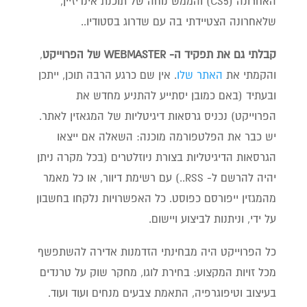
האחרונה (CS5) והממש נוחה של תוכנת אינדיזיין,
שלאחרונה הצטיידתי בה עם שדרוג בסטודיו..
קבלתי גם את תפקיד ה- WEBMASTER של הפרוייקט
,
והקמתי את
האתר שלו
. אין שם כרגע הרבה תוכן, ייתכן
ובעתיד (באם כמובן יסתייע להתניע מחדש את
הפרוייקט) נכניס גרסאות דיגיטליות של המגאזין לאתר.
יש כבר את הפלטפורמה מוכנה: השאלה אם ייצאו
הגרסאות הדיגיטליות בצורת ניוזלטרים (בכל מקרה ניתן
יהיה להרשם ל- RSS..) עם רשימת דיוור, או כל מאמר
מהמגזין ייפורסם כפוסט. כל האפשרויות נלקחו בחשבון
על ידי, וניתנות לביצוע ויישום.
כל הפרוייקט היה מבחינתי הזדמנות אדירה להשתפשף
מכל זויות המקצוע: בחירת לוגו, מחקר שוק על טרנדים
בעיצוב וטיפוגרפיה, התאמת צבעים מנחים ועוד ועוד.