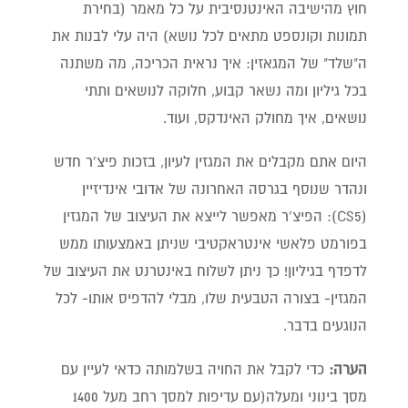
חוץ מהישיבה האינטנסיבית על כל מאמר (בחירת
תמונות וקונספט מתאים לכל נושא) היה עלי לבנות את
ה"שלד" של המגאזין: איך נראית הכריכה, מה משתנה
בכל גיליון ומה נשאר קבוע, חלוקה לנושאים ותתי
נושאים, איך מחולק האינדקס, ועוד.
היום אתם מקבלים את המגזין לעיון, בזכות פיצ'ר חדש
ונהדר שנוסף בגרסה האחרונה של אדובי אינדיזיין
(CS5): הפיצ'ר מאפשר לייצא את העיצוב של המגזין
בפורמט פלאשי אינטראקטיבי שניתן באמצעותו ממש
לדפדף בגיליון! כך ניתן לשלוח באינטרנט את העיצוב של
המגזין- בצורה הטבעית שלו, מבלי להדפיס אותו- לכל
הנוגעים בדבר.
הערה:
כדי לקבל את החויה בשלמותה כדאי לעיין עם
מסך בינוני ומעלה(עם עדיפות למסך רחב מעל 1400