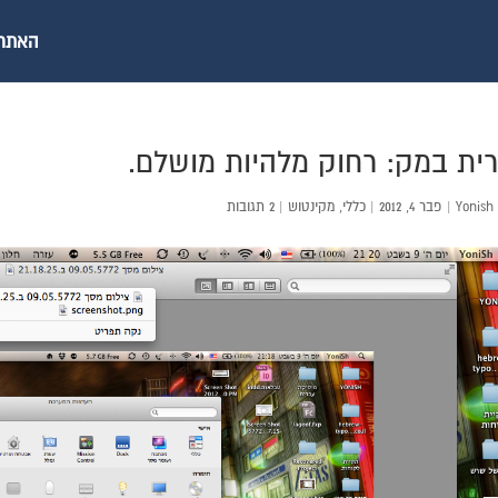
האתר ש
ית במק: רחוק מלהיות מושלם.
Yonish
|
פבר 4, 2012
|
כללי
,
מקינטוש
|
2 תגובות