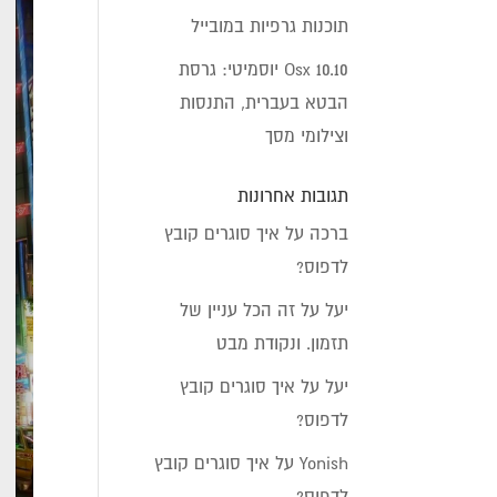
תוכנות גרפיות במובייל
Osx 10.10 יוסמיטי: גרסת
הבטא בעברית, התנסות
וצילומי מסך
תגובות אחרונות
ברכה
על
איך סוגרים קובץ
לדפוס?
יעל
על
זה הכל עניין של
תזמון. ונקודת מבט
יעל
על
איך סוגרים קובץ
לדפוס?
Yonish
על
איך סוגרים קובץ
לדפוס?