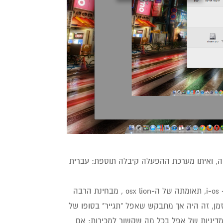
: העדכון השלישי של ה-OS-X Lion למקינטוש פה, ואיתו מערכת ההפעלה קיבלה תוספת: עברית
האמת? ההתרגשות אחזה בי. עברית במק? איזה מגניב!! סופסוף, אחרי שה- i-os, תאומתה של ה-osx lion , מבחינת הרבה
ועוד..), קיבלה עברית כבר מזמן, זה היה אך מתבקש שאפל "תגייר" בסופו של
דיניות של אפל בכל מה שקשור למכירות: אם