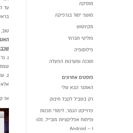
מוסיקה
עד הי
מושגי יסוד בגרפיקה
בראש
מקינטוש
טוב, 
פוליטי חברתי
האנג
שכבר
פילוסופיה
1. גרפיקאים: האדובי אילוסרייטור קצת רגיש לעברית. כל התפריטים בתוכנה התחרבשו לי!! בעסה.
תוכנה ומערכות הפעלה
שמתי לב ש
פוסטים אחרונים
אלא ר
האתגר הבא שלי
אז קב
רק בשביל לקבל חיבוק
פרוייקט הגמר, לימודי תכנות
ופיתוח אפליקציות מובייל, iOS
ו – Android