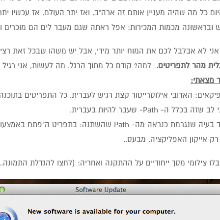
ום כל מה שהיה מעניין אותם זה ארה"ב, ואז יתר העולם, אז עכשיו יתר
 ובראשונה מכמות המכירות: אפל ראתה שגם מעבר לים הם מוכרים ויפ
אני לא אבלבל לכם את המוח יותר מידי, אבל יש משהו שבכל זאת רצית
לית מהר לתפריטים.
למה? קודם כל מתוך הרגל. מה לעשות, אני רגיל ל
 מצאתי:
זה בכלל ה- Path- שעבר להיות בעברית.
2. עוד בעיה שנגרמת כנראה מה- Path שהשתנה: בת
ק אייקון האפליקציה. מבעס..
לו צילומי מסך ייחודיים על ההתקנה ואחריה: (לחצו להגדלת התמונה..