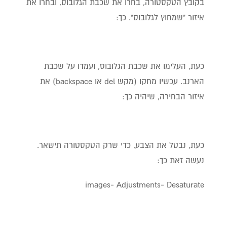
בקובץ הטקסטורה, בחרו את שכבת הגלובוס, ובחרו את
איזור "שמחוץ לגלובוס". כך:
כעת, העלימו את שכבת הגלובוס, ועמדו על שכבת
הארנב. עכשיו מחקו (מקש del או backspace) את
איזור הבחירה, שיהיה כך:
כעת, נבטל את הצבע, כדי שרק הטקסטורה תישאר.
נעשה זאת כך:
images- Adjustments- Desaturate