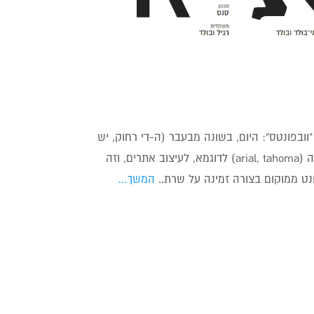
ובפונטס": היום, בשונה מבעבר (ה-די רחוק, יש
לומר), מעצבים ומפתחי ווב יכולים להשתמש בפונטים שונים מאריאל וטהומה (arial, tahoma) לדוגמא, לעיצוב אתרים, וזה
המשך…