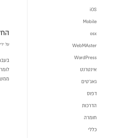
iOS
Mobile
החל
osx
על ידי
WebMAster
WordPress
בעבר
אינטרנט
ממש פשוט: רק
גאג'טים
דפוס
הדרכות
חומרה
כללי