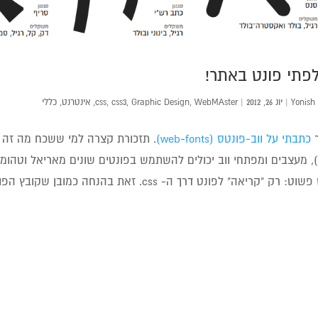
פתי פונט באתר!
Yonish
|
יונ 26, 2012
|
WebMAster
,
Graphic Design
,
css3
,
css
,
אינטרנט
,
כללי
כתבתי על ווב-פונטס (web-fonts)
. תזכורת קצרה למי ששכח מה זה "ו
 "קריאה" לפונט דרך ה- css. זאת בהנחה כמובן שקובץ הפונט ממוקום בצורה זמינה על שרת..