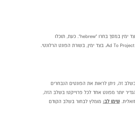
4. במסך הזה, בחרו פונט מהמבחר הגדול שזמין באתר. שימו לב: למעלה, בצד ימין במסך בחרו "hebrew". כעת, תוכלו
לדפדף במבחר הפונטים הגדול שזמין באתר. לאחר בחירת הפונט, לחצו על Ad To Project. בצד ימין, בשורת הפונט הרלונטי.
ר שבחרנו פונט, נלחץ למעלה על שלב ה- "Work On Style Sheet". בשלב זה, ניתן לראות את הפונטים הנבחרים
הגדיר יותר מפונט אחד לכל פרוייקט! בשלב הזה,
זואלית.
שימו לב:
מומלץ לבחור בשלב הקודם