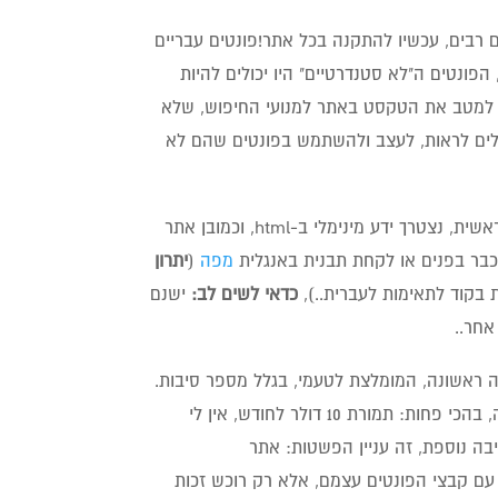
ים רבים, עכשיו להתקנה בכל אתר!
פונטים עבריים
פונטים ה"לא סטנדרטיים" היו יכולים להיות
נו למטב את הטקסט באתר למנועי החיפוש, שלא
ולים לראות, לעצב ולהשתמש בפונטים שהם לא
לא הרבה, מסתבר. ראשית, נצטרך ידע מינימלי ב-html, וכמובן אתר
 כבר בפנים או לקחת תבנית באנגלית
מפה
(
יתרון
בקוד לתאימות לעברית..),
כדאי לשים לב:
ישנם
ראשונה, המומלצת לטעמי, בגלל מספר סיבות.
הסיבה הראשונה היא הסיבה הכלכלית: בתור וובמסטר אני מקבל הכי הרבה, בהכי פחות: תמורת 10 דולר לחודש, אין לי
בה נוספת, זה עניין הפשטות: אתר
 קבצי הפונטים עצמם, אלא רק רוכש זכות