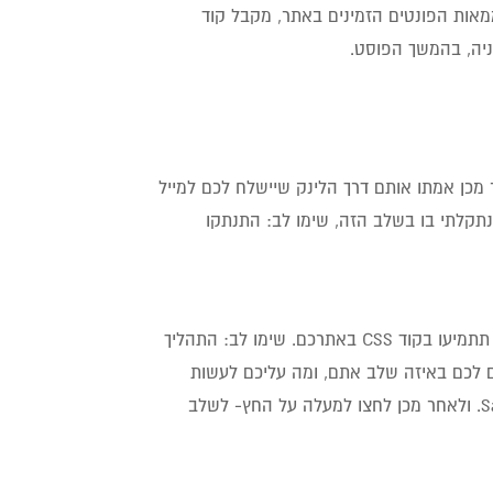
ת הפונטים הזמינים באתר, מקבל קוד
תמש, וסיסמא. לאחר מכן אמתו אותם דרך הלינק שיישלח לכם למייל
שנתקלתי בו בשלב הזה, שימו לב: התנתקו
3. עכשיו, ניגש להגדיר פרוייקט. עבור כל פרוייקט יינתן לכם קוד ייחודי, אותו תתמיעו בקוד CSS באתרכם. שימו לב: התהליך
 לכם באיזה שלב אתם, ומה עליכם לעשות
כרגע. כעת, הקלידו את שם הפרוייקט והדומיין שלכם, ולחצו על Save Project. ולאחר מכן לחצו למעלה על החץ- לשלב