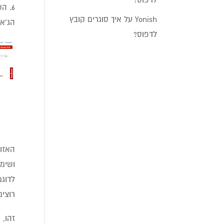
6. השלב הבא, הוא השלב בו מקבלים את הקוד הקצר להטמעה בתוך קוד האתר.
Yonish
על
איך סוגרים קובץ
הג'אווה 
לדפוס?
האזור
רוצים
זהו, 