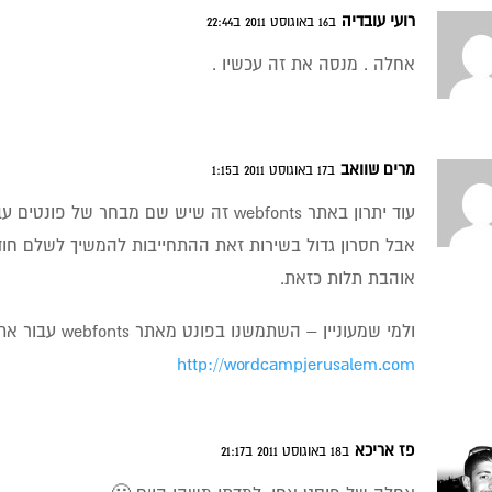
רועי עובדיה
ב16 באוגוסט 2011 ב22:44
אחלה . מנסה את זה עכשיו .
מרים שוואב
ב17 באוגוסט 2011 ב1:15
עוד יתרון באתר webfonts זה שיש שם מבחר של
אבל חסרון גדול בשירות זאת ההתחייבות להמשיך לשלם חוד
אוהבת תלות כזאת.
ולמי שמעוניין – השתמשנו בפונט מאתר webfonts עבור אתר וורדקמפ ירושלים:
http://wordcampjerusalem.com
פז אריכא
ב18 באוגוסט 2011 ב21:17