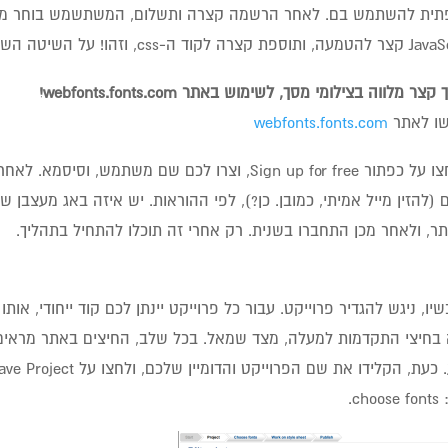
תית להשתמש בם. לאחר הרשמה קצרה ותשלום, המשתשמש בוחר ממאו
קוד ה-css, וזהו! על השיטה השניה, בהמשך הפוסט.
קצר מלווה בצילומי מסך, לשימוש באתר webfonts.fonts.com!
webfonts.fonts.com
2. לחצו על כפתור Sign up for free, וצרו לכם שם מש
(להזין מייל אמיתי, כמובן. כן?), לפי ההוראות. יש איזה באג מעצבן 
, ולאחר מכן התחברו בשנית. רק אחרי זה תוכלו להתחיל בתהליך.
 בחיצי התקדמות למעלה, מצד שמאל. בכל שלב, החיצים באתר מראים
cho.