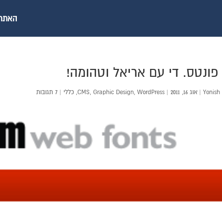
האתר ש
 פונטס. די עם אריאל וטהומה!
Yonish
|
אוג 16, 2011
|
WordPress
,
Graphic Design
,
CMS
,
כללי
|
7 תגובות