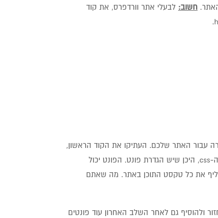
חשוב:
לבעלי אתר וורדפרס, את קוד
רה עבור האתר שלכם. העתיקו את הקוד הראשון,
ושימו אותו בתוך תגית ה-Header. את הקוד השני צריך להטמיע בתוך קובץ ה-css, היכן שיש הגדרת פונט. הפונט יכול
ל"פונט רץ" שיחליף את כל טקסט התוכן באתר. מה שאתם
חזור ולהוסיף גם לאחר השלב האחרון עוד פונטים