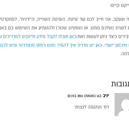
יקט קיים!
מי שעקב, אני חייב לכם עוד שיטה. השיטה השנייה, ה"ידנית", למתקדמ
 לשרת (שלכם ממש, או הוסטינג שכור) ולהטמיע את השימוש בם באמ
רים כיצד ניתן לעשות זאת:
כאן תוכלו לקבל מידע ולינקים למדריכים 
יכסון ייעודי.
כאן יש מדריך איך להמיר פונט דפוס סטנדרטי שיש לכם,
חה.
יניב
ב16 באוגוסט 2011 ב22:15
דוד וטהומה לנצח!!