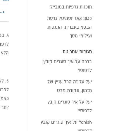
תוכנות גרפיות במובייל
Osx 10.10 יוסמיטי: גרסת
הבטא בעברית, התנסות
וצילומי מסך
תגובות אחרונות
הלאה
ברכה
על
איך סוגרים קובץ
לדפוס?
יעל
על
זה הכל עניין של
לפרוי
תזמון. ונקודת מבט
כאמור
יעל
על
איך סוגרים קובץ
יותר 
לדפוס?
Yonish
על
איך סוגרים קובץ
לדפוס?