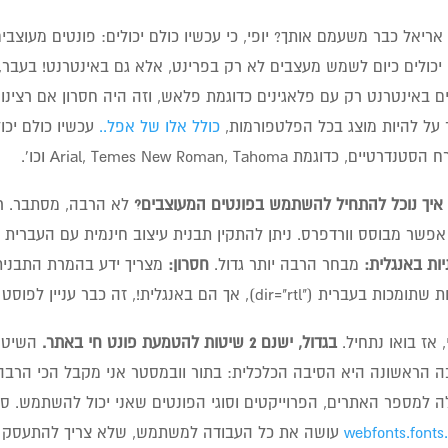
אריאל כבר משעמם אותך? יופי, כי עכשיו כולם יכולים: פונטים מעוצב
יכולים כיום לשמש מעצבים לא רק בפרינט, אלא גם באינטרנט! בעבר, ה
ים באינטרנט רק עם פלאגינים כדוגמת פלאש, וזה היה חסרון אם רצי
 על להיות מוצג בכל הפלטפורמות,
כולל אלו של אפל..
עכשיו כולם יכ
דרטיים, כדוגמת Arial, Temes New Roman, Tahoma וכו'.
איך נוכל להתחיל להשתמש בפונטים המעוצבים?
 אפשר מבוסס וורדפרס. ניתן להתקין תבנית עיצוב חינמית עם העברית
ות באנגלית:
מבחר הרבה יותר גדול.
חסרון:
מצריך ידע בהמרת התבנית 
ת בעברית ("dir="rtl), אך הם באנגלית!, זה כבר עניין לפוסט אחר..
, אז בואו נתחיל.
בגדול, ישנם 2 שיטות להטמעת פונט חי באתר.
השיטה 
 למספר האתרים, הפרוייקטים וסוגי הפונטים שאני יכול להשתמש. סי
webfonts.font
עושה את כל העבודה למשתמש, שלא צריך להתעסק עם