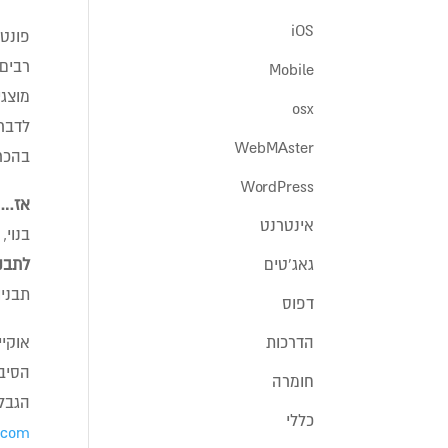
iOS
פונט 
רבים 
Mobile
מוצג
osx
לדבר
WebMAster
בהכרח הסטנ
WordPress
אז… 
אינטרנט
בנוי,
לתבני
גאג'טים
תבניות שתומכו
דפוס
אוקיי
הדרכות
חומרה
הגבלה
כללי
s.com