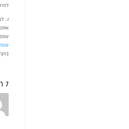
לפרוי
ו.. ל
אותם
שמסבי
שטח א
בהצל
7 תגובות