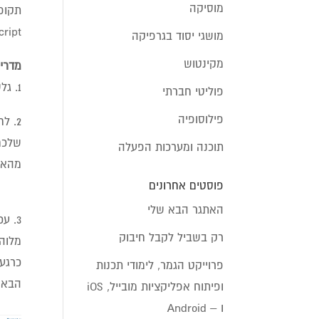
מוסיקה
תקופ
JavaScript קצר להטמעה, ותוספת קצרה ל
מושגי יסוד בגרפיקה
מקינטוש
מדריך 
1. גלשו לאתר
פוליטי חברתי
פילוסופיה
שלכם 
תוכנה ומערכות הפעלה
מהאתר
פוסטים אחרונים
האתגר הבא שלי
רק בשביל לקבל חיבוק
מלוה
פרוייקט הגמר, לימודי תכנות
הבא: ose fonts
ופיתוח אפליקציות מובייל, iOS
ו – Android