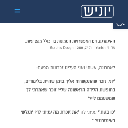
פתח סרגל נגישות
האינטרנט, וים האפשרויות הטמונות בו. כולל מקצועיות.
על ידי
Yonish
|
יול 27, 2010
|
Graphic Design
לאחרונה, אשתי ואני העלינו זכרונות מפעם:
"יוני, זוכר שהתקשרתי אליך בזמן שהיית בלימודים,
בחופשת הלידה הראשונה שלי? זוכר שאמרתי לך
שמשעמם לי!?"
"כן בטח,"
עניתי לה
"את זוכרת מה עניתי לך? 'תגלשי
באינטרנט!' "