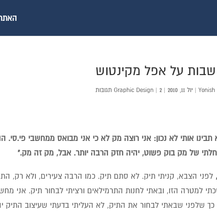
האתר ש
בות על אפל מקינטוש
Yonish
|
יול 11, 2010
|
2 תגובות
|
Graphic Design
תבינו אותי לא נכון: אני רוצה מק לא כי אני מבואס ממחשבי פי.סי. הה
תי של מק בוק פשוט, יהיה חזק הרבה יותר. אבל, מק זה מק."
לפני הצבא, קניתי תיק. לא סתם תיק. כמו הרבה צעירים, ולא רק, הת
י למטרה הזו, ובאתי לחנות התרמילאים ורציתי לבחור תיק. אני מחשיב א
 כך שלפני שבאתי לבחור את התיק, לא העליתי בדעתי שעיצוב התיק יה