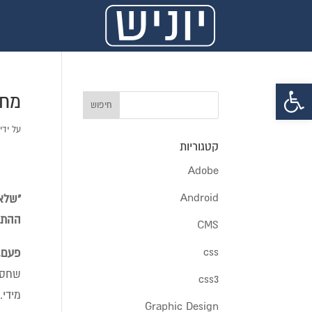
פתח סרגל נגישות
מחש
על ידי
קטגוריות
Adobe
Android
"שלא 
ההתחל
CMS
css
פעם,
שחסכת
css3
מידי.
Graphic Design