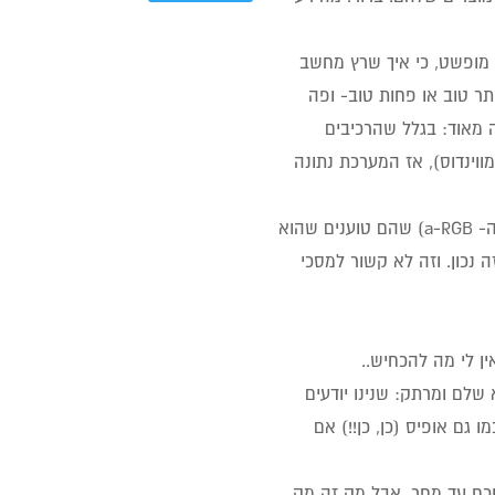
י מופשט, כי איך שרץ מחשב
ר טוב או פחות טוב- ופה
מאוד: בגלל שהרכיבים
וינדוס), אז המערכת נתונה
3. בקשר למסך: כידוע, לאפל יש RGB נפרד משאר העולם,(ה- a-RGB) שהם טוענים שהוא
ו עיני שזה נכון. וזה לא קשור למסכי
 שלם ומרתק: שנינו יודעים
 גם אופיס (כן, כן!!) אם
וכח עד מחר. אבל מק זה מק.