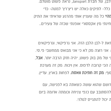
התיק שמהרגע הראשון ידעתי שרק איתו אצא מהחנות. התיק בצבעי שחור ולבן, של חברת Jansport, נראה פשוט מושלם.
 כלל- לתיקים כאלה יש ריצ'רץ' למטה- כדי
ה?
כל מה שעניין אותי מהרגע שראיתי את התיק
ינתי מין אקססורי אופנתי שכזה של צעירים..
ת ל-לבן הלבן הזה. אני גרפיקאי, וגרפיקאים
ן: אני רוצה מק לא כי אני מבואס ממחשבי פי.סי.
אבל
,
הכי קרובה לדפוס. אין ויכוח. מק זה מערכת
סוף:
מק זה חתיכת וואסח.
לפחות בארץ, עדיין.
ושם שהוא עושה כשאתה בא לפגישה, עם
להסתובב עם כנפי צניחה וכומתה אדומה ביום
יכול להתגייס לגולני.