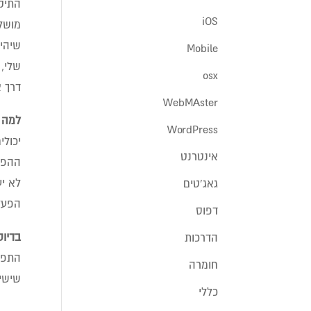
iOS
מושלם
שיהיה
Mobile
שלי, 
osx
דרך א
WebMAster
למה 
WordPress
יכולי
אינטרנט
ההפך הוא הנ
לא יע
גאג'טים
הפעלה
דפוס
בדיוק
הדרכות
התפוח
חומרה
שישי 
כללי