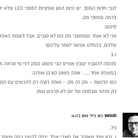
לגבי חדות המסך, י
ברמה ממסכי מק.
סיכום:
אני לא אומר שמחשבי מק הם לא טובים, אבל לעומת האפק
שלהם, בהחלט אפשר לוותר עליהם!
נ.ב
(תנסה להעביר קובץ אופיס הכי פשוט ממק לפי.סי ונראה מה
במשפט אחד…… אתה פשוט קורבן אופנה.
כמו הדגשת – מק זה מק – ואתה רוצה רק להרשים עם התפו
רק תזהר שבסופו של יום לא תרגיש נגוס.
yonish
ב20 ביולי 2010 ב16:17
גיל,
1. נכון שמי שאוהב את מוצרי אפל, ינסה להשיג כמה שיותר