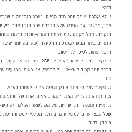
בזה?
2. לא אמרתי שמק יותר חזק מפי.סי. "יותר חזק" זה מושג ד
אחד, מחשב (עם מפרט שלא בהכרח יותר חזק) אחר יריץ יות
הנקודה: אפל מקינטוש מותאמת חומרה-תוכנה ברמה גבוהה 
נתפרים ביחד ממש למערכת ההפעלה (שהרבה יותר יציבה מו
הרבה פחות לסיכון לקריסות.
הרבה יותר קרוב ל CMYK של הדפוס, אני ראיתי במ
LED.
4. בקשר למחיר- אתה צודק במאה אחוז- לפחות בארץ.
5. קורבן אופנה? יש מצב.. לגמרי.. אני בן אדם של מותגים. אין לי מה להכחיש..
6. עניין התוכנה- והקישוריות של מק לשאר העולם- זה נושא
שכל קבצי אדובי למשל עוברים חלק מפי.סי. למק וההיפך, כמו
מותקן. בדוק.
7. לסיכום: זה הרבה יותר רגשי מאשר מקצועי: אפשר להתו