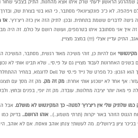
 ויפהפה. לא כ"כ פונקציונאלי מסתבר, כי הוא בנוי בצורת שק, ובדרך
 גישה לדברים ששמת בתחתית. ובכן: לתיק הזה אין כזה ריצ'רץ'.
אז מ
זה איך אני מסתובב איתו בטרמפים, ועושה רושם על כולם. זה היה מבח
גב, התיק עדיין אצלי (!!!) במצב מצויין.
מקינטוש?
אם להיות כן, זוהי משיכה מאוד רגשית, מסתבר, המשיכה הזא
ם בשנים האחרונות לעבוד מצויין גם על פי.סי.. שלא תבינו אותי לא נכו
כון: כל מפרט של נייד פי.סי של Dell לדוגמא, במחיר ההתחלתי של מק בוק פשוט, יהיה חזק הרבה יותר.
זור: אף אחד לא ישכנע אותי אחרת:
מק זה מק.
מק זה מסך עם תצוגה 
 פי מאה יותר יציבה מחלונות. עובדה. מק זה יופי, בפנים ובחוץ. ולב
 כמו שלתיק שלי אין ריצ'רץ' למטה- כך המקינטוש לא מושלם.
אבל הר
 הנגוס הזוהר באור יקרות (תרתי משמע..)..
אוהו הרושם..
בדיוק כמו 
בכיכר ציון בירושלים. מה לעשות? צנחן אוהב וואסח. אם לא אוהב, היה 