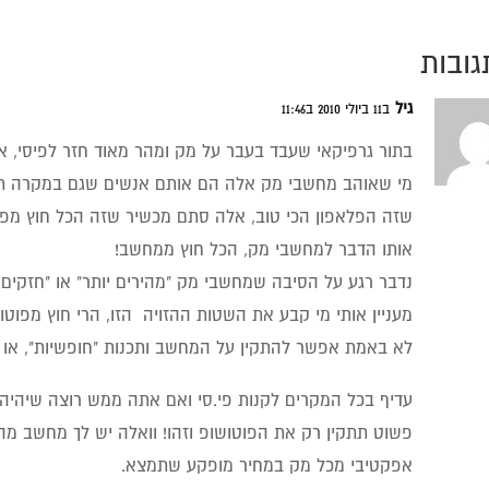
גיל
ב11 ביולי 2010 ב11:46
בתור גרפיקאי שעבד בעבר על מק ומהר מאוד חזר לפיסי, אנ
מי שאוהב מחשבי מק אלה הם אותם אנשים שגם במקרה תמצ
שזה הפלאפון הכי טוב, אלה סתם מכשיר שזה הכל חוץ מפל
אותו הדבר למחשבי מק, הכל חוץ ממחשב!
נדבר רגע על הסיבה שמחשבי מק "מהירים יותר" או "חזקים
מעניין אותי מי קבע את השטות ההזויה הזו, הרי חוץ מפוטו
לא באמת אפשר להתקין על המחשב ותכנות "חופשיות", או
עדיף בכל המקרים לקנות פי.סי ואם אתה ממש רוצה שיהיה 
פשוט תתקין רק את הפוטושופ וזהו! וואלה יש לך מחשב מהי
אפקטיבי מכל מק במחיר מופקע שתמצא.