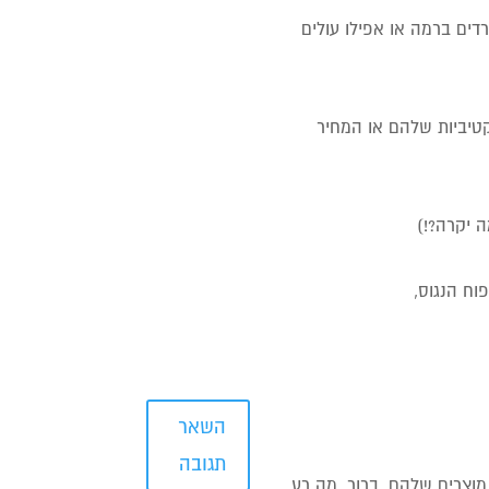
ש היום המון אופציות למסכי LED שלא יורדים ברמה או אפילו עולים
טיביות שלהם או המחיר
 יקרה?!)
ח הנגוס,
השאר
תגובה
 מוצרים שלהם. ברור. מה רע