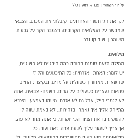
על ידי
Yonish
|
פבר 4, 2013
|
כללי
לקראת חגי תשרי האחרונים, קיבלתי את המכתב הצבאי
שמבשר על המילואים הקרובים: דצמבר הקר על גבעות
השומרון. שוב קו גדר.
מילואים.
המילה הזאת טומנת בחובה כמה היבטים לא פשוטים,
יש לומר: האחת- אזרחית: כל התיכנונים והלו"ז
שהשארת מאחוריך כשעלית על מדים, ובקיצור: החיים
פתאום נעצרים כשעולים על מדים. השניה- צבאית. אתה
לא לגמרי חייל, אבל גם לא אזרח. משהו באמצע.. הצבא
מתייחס אליך איך נאמר- בזהירות.. לא באמת שווה לו
להשקיע בך את הציוד הכי יוקרתי, כי אתה מחר לא פה..
אך צריך לשמור עליך לשעת צרה. זאת ועוד: כל
מילואימניק הוא בעיה תקשורתית בפוטנציה: תלונות על