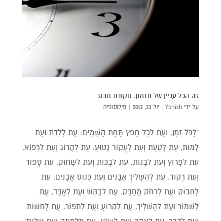
זה הכל עניין של תזמון. ונקודת מבט
על ידי
Yonish
|
יול 23, 2012
|
פילוסופיה
"לַכֹּל זְמָן, וְעֵת לְכָל חֵפֶץ תַּחַת הַשָּׁמָיִם: עֵת לָלֶדֶת וְעֵת
לָמוּת, עֵת לָטַעַת וְעֵת לַעֲקוֹר נָטוּעַ. עֵת לַהֲרוֹג וְעֵת לִרְפּוֹא,
עֵת לִפְרוֹץ וְעֵת לִבְנוֹת. עֵת לִבְכּוֹת וְעֵת לִשְׂחוֹק, עֵת סְפוֹד
וְעֵת רְקוֹד. עֵת לְהַשְׁלִיךְ אֲבָנִים וְעֵת כְּנוֹס אֲבָנִים, עֵת
לַחֲבוֹק וְעֵת לִרְחֹק מֵחַבֵּק. עֵת לְבַקֵּשׁ וְעֵת לְאַבֵּד, עֵת
לִשְׁמוֹר וְעֵת לְהַשְׁלִיךְ. עֵת לִקְרוֹעַ וְעֵת לִתְפּוֹר, עֵת לַחֲשׁוֹת
וְעֵת לְדַבֵּר. עֵת לֶאֱהֹב וְעֵת לִשְׂנֹא, עֵת מִלְחָמָה וְעֵת שָׁלוֹם"