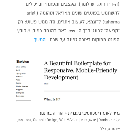
(ה-די רחוק, יש לומר), מעצבים ומפתחי ווב יכולים
להשתמש בפונטים שונים מאריאל וטהומה (arial,
tahoma) לדוגמא, לעיצוב אתרים, וזה ממש פשוט: רק
"קריאה" לפונט דרך ה- css. זאת בהנחה כמובן שקובץ
הפונט ממוקום בצורה זמינה על שרת..
המשך…
גריד לאתר ריספונסיבי בעברית + הורדה בחינם!
על ידי
Yonish
|
יונ 14, 2012
|
WebMAster
,
Graphic Design
,
css3
,
css
,
אינטרנט
,
כללי