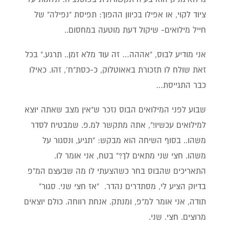
ציוד לקוי, או אפילו בכיוון ההפוך: תפיסת "נפילה" של
חייל מילואים- שיקול דעת מוטעה במחסום..
אני מודיע לבוס, "אההה… זה עוד מלא זמן.. תרגע." בכל
זאת שולח לו תזכורת באאוטלוק, כ-כסת"ח', זהו. כאילו
כבר התגייסת…
שבוע לפני המילואים הבוס נזכר ש"אין מצב שאתה יוצא
למילואים עכשיו!", אתה מתקשר למ.פ. שמבטיח לסדר
משהו.. בסוף השיחה הוא מבקש: "תגיע, ונסגור על
משהו. חצי שני מתאים לך?" בטח, אני אומר לו.
התאריכים שהבוס בחר כשהצעתי לו מה שבעצם המ"פ
בדיוק הציע לי, מסתדרים נהדר. "אז חצי שני. סגור"
תודה, אני אומר למ"פ, ומנתק. אנחת רווחה. כולם יוצאים
מרוצים. חצי. שני.