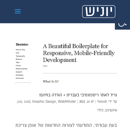
פתח סרגל נגישות
גריד לאתר ריספונסיבי בעברית + הורדה בחינם!
על ידי
Yonish
|
יונ 14, 2012
|
WebMAster
,
Graphic Design
,
css3
,
css
,
אינטרנט
,
כללי
בעת עבודתי, התודעתי לצורות החדשות של אופן צריכת