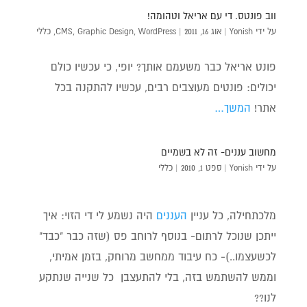
ווב פונטס. די עם אריאל וטהומה!
על ידי
Yonish
|
אוג 16, 2011
|
WordPress
,
Graphic Design
,
CMS
,
כללי
פונט אריאל כבר משעמם אותך? יופי, כי עכשיו כולם
יכולים: פונטים מעוצבים רבים, עכשיו להתקנה בכל
אתר!
המשך…
מחשוב עננים- זה לא בשמיים
על ידי
Yonish
|
ספט 1, 2010
|
כללי
מלכתחילה, כל עניין
העננים
היה נשמע לי די הזוי: איך
ייתכן שנוכל לרתום- בנוסף לרוחב פס (שזה כבר "כבד"
לכשעצמו..)- כח עיבוד ממחשב מרוחק, בזמן אמיתי,
וממש להשתמש בזה, בלי להתעצבן כל שנייה שנתקע
לנו??